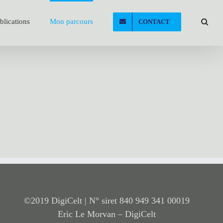
blications
Mon parcours
CONTACT
©2019 DigiCelt | N° siret 840 949 341 00019
Eric Le Morvan – DigiCelt