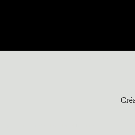
Digicelt créateur de sites Internet Esso
Créa
Digicelt créateur de sites Internet Essonne