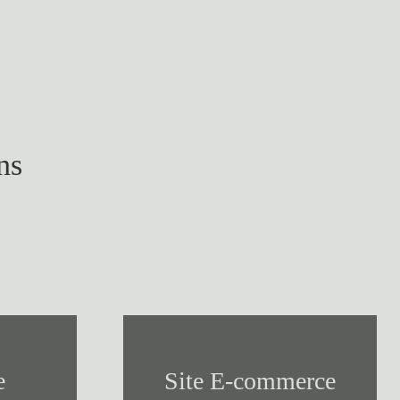
ns
e
Site E-commerce